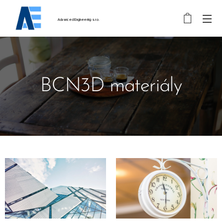
Advanced
Engineering
s.r.o.
BCN3D materiály