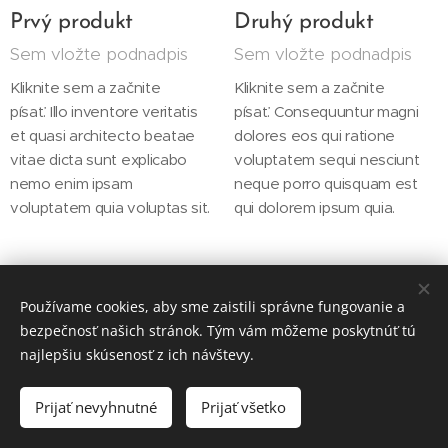
Prvý produkt
Druhý produkt
Sem vložte podnadpis
Sem vložte podnadpis
Kliknite sem a začnite
Kliknite sem a začnite
písať. Illo inventore veritatis
písať. Consequuntur magni
et quasi architecto beatae
dolores eos qui ratione
vitae dicta sunt explicabo
voluptatem sequi nesciunt
nemo enim ipsam
neque porro quisquam est
voluptatem quia voluptas sit.
qui dolorem ipsum quia.
Používame cookies, aby sme zaistili správne fungovanie a
bezpečnosť našich stránok. Tým vám môžeme poskytnúť tú
najlepšiu skúsenosť z ich návštevy.
Copyright © 2017-2023
Prijať nevyhnutné
Prijať všetko
Advanced Engineering s.r.o.
Cookies