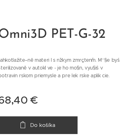
Omni3D PET-G-32
•ahkotlaźite–ně materi l s nˇzkym zmrçtenˇm. M“§e byś
sterilizovaně v autokl ve - je ho mo§n‚ vyu§iś v
potravin rskom priemysle a pre lek rske aplik cie.
68,40
€
Do košíka