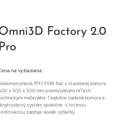
Omni3D Factory 2.0
Pro
Cena na vyžiadanie.
Nekompromisná FFF/ FDM tlač v stavebnej komore
500 x 500 x 500 mm priemyselnými HiTech
technickými materiálmi. Teplotne riadená komora a
dvojtryskový systém spoločne s torznou
konštrukciou zaisťuje skvelé výtlačky.