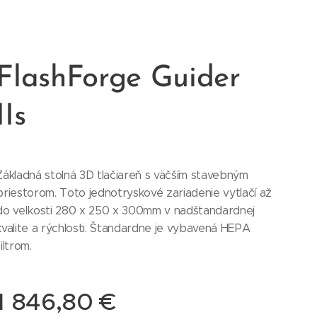
FlashForge Guider
IIs
Základná stolná 3D tlačiareň s väčším stavebným
priestorom. Toto jednotryskové zariadenie vytlačí až
do veľkosti 280 x 250 x 300mm v nadštandardnej
kvalite a rýchlosti. Štandardne je vybavená HEPA
filtrom.
1 846,80
€