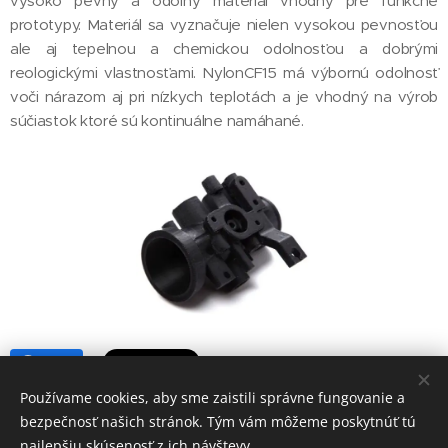
vysoko pevný a odolný materiál vhodný pre funkčné
prototypy. Materiál sa vyznačuje nielen vysokou pevnosťou
ale aj tepelnou a chemickou odolnosťou a dobrými
reologickými vlastnosťami. NylonCF15 má výbornú odolnosť
voči nárazom aj pri nízkych teplotách a je vhodný na výrob
súčiastok ktoré sú kontinuálne namáhané.
Share
Používame cookies, aby sme zaistili správne fungovanie a
bezpečnosť našich stránok. Tým vám môžeme poskytnúť tú
najlepšiu skúsenosť z ich návštevy.