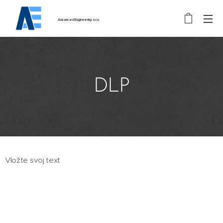
Advanced
Engineering
s.r.o.
DLP
Vložte svoj text