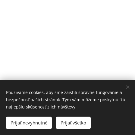
Používame cookies, aby sme zaistili správne fungovanie a
bezpečnosť našich stránok. Tým vám môžeme poskytnúť tú
najlepšiu skúsenosť z ich návštevy.
Copyright © 2017-2023
Prijať nevyhnutné
Prijať všetko
Advanced Engineering s.r.o.
Cookies