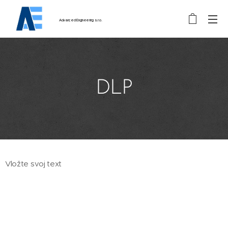
Advanced
Engineering
s.r.o.
DLP
Vložte svoj text