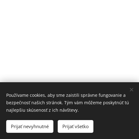
Používame cookies, aby sme zaistili správne fungovanie a
bezpečnosť našich stránok. Tým vám môžeme poskytnúť tú
najlepšiu skúsenosť z ich návštevy.
Copyright © 2017-2023
Prijať nevyhnutné
Prijať všetko
Advanced Engineering s.r.o.
Cookies