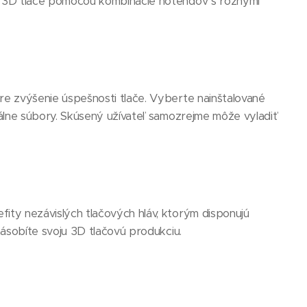
y 3D tlače pomocou kombinácie hotendov s rôznymi
e zvýšenie úspešnosti tlače. Vyberte nainštalované
álne súbory. Skúsený užívateľ samozrejme môže vyladiť
ty nezávislých tlačových hláv, ktorým disponujú
násobíte svoju 3D tlačovú produkciu.