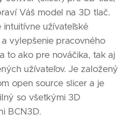
praví Váš model na 3D tlač.
 intuitívne užívateľské
e a vylepšenie pracovného
a to ako pre nováčika, tak aj
ných užívateľov. Je založený
m open source slicer a je
ilný so všetkými 3D
ami BCN3D.