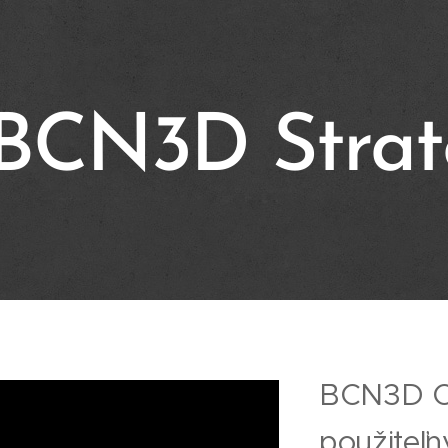
BCN3D Strat
BCN3D Cu
použiteľný