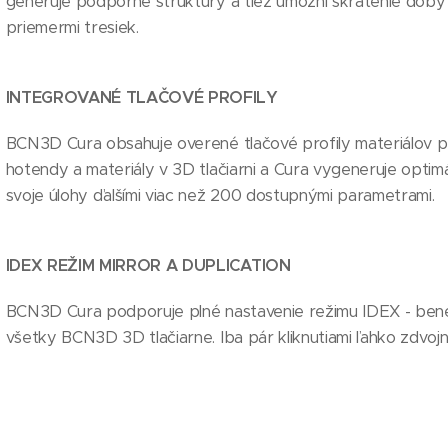
generuje podporné štruktúry a tiež umožní skrátenie dob
priemermi tresiek.
INTEGROVANÉ TLAČOVÉ PROFILY
BCN3D Cura obsahuje overené tlačové profily materiálov pr
hotendy a materiály v 3D tlačiarni a Cura vygeneruje optim
svoje úlohy ďalšími viac než 200 dostupnými parametrami.
IDEX REŽIM MIRROR A DUPLICATION
BCN3D Cura podporuje plné nastavenie režimu IDEX - benefi
všetky BCN3D 3D tlačiarne. Iba pár kliknutiami ľahko zdvoj