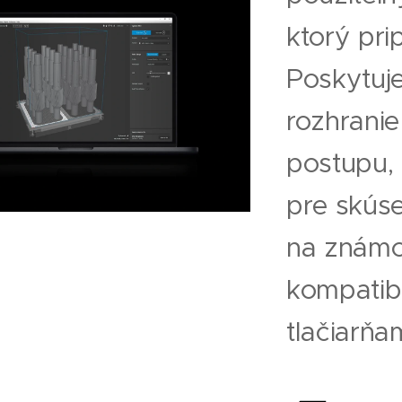
ktorý pri
Poskytuje
rozhrani
postupu, 
pre skúse
na známo
kompatib
tlačiarň