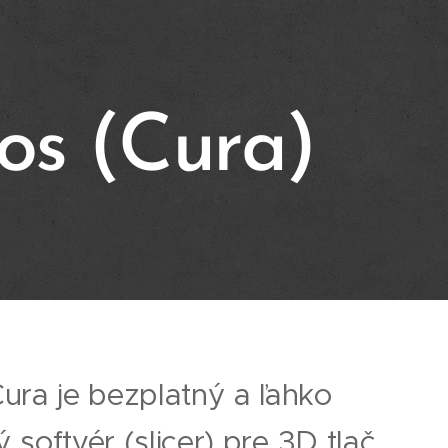
os (Cura)
ra je bezplatný a ľahko
 softvér (slicer) pre 3D tlač,